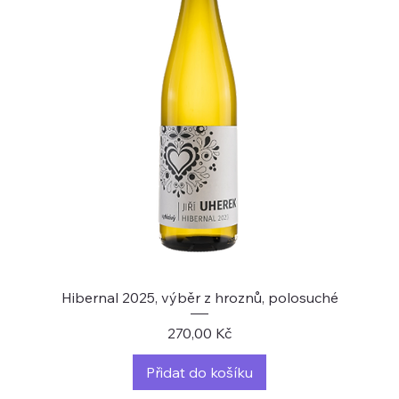
Hibernal 2025, výběr z hroznů, polosuché
Cena
270,00 Kč
Přidat do košíku