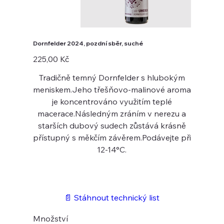
Dornfelder 2024, pozdní sběr, suché
Cena
225,00 Kč
Tradičně temný Dornfelder s hlubokým
meniskem.Jeho třešňovo-malinové aroma
je koncentrováno využitím teplé
macerace.Následným zráním v nerezu a
starších dubový sudech zůstává krásně
přístupný s měkčím závěrem.Podávejte při
12-14°C.
📄 Stáhnout technický list
Množství