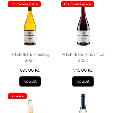
limitovaná edice
limitovaná edice
PREMIERE Riesling
PREMIERE Pinot Noir
2024
2022
Cena
Cena
695,00 Kč
745,00 Kč
Koupit
Koupit
novinka