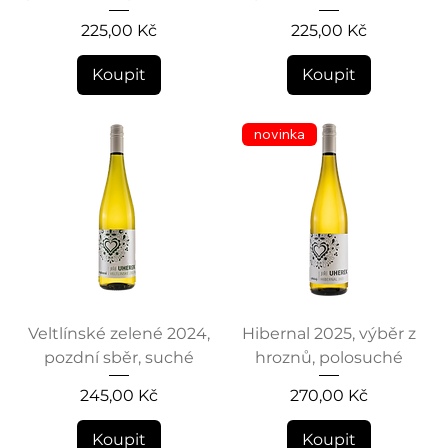
Cena
Cena
225,00 Kč
225,00 Kč
Koupit
Koupit
novinka
Veltlínské zelené 2024,
Hibernal 2025, výběr z
pozdní sběr, suché
hroznů, polosuché
Cena
Cena
245,00 Kč
270,00 Kč
Koupit
Koupit