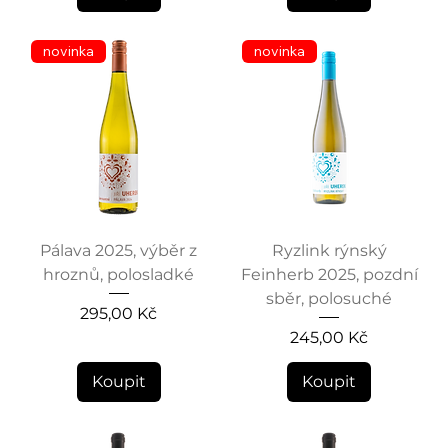
novinka
novinka
Pálava 2025, výběr z
Ryzlink rýnský
hroznů, polosladké
Feinherb 2025, pozdní
sběr, polosuché
Cena
295,00 Kč
Cena
245,00 Kč
Koupit
Koupit