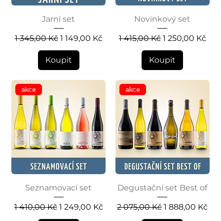
Jarní set
Novinkový set
Běžná cena
Zvýhodněná cena
Běžná cena
Zvýhodněná c
1 345,00 Kč
1 149,00 Kč
1 415,00 Kč
1 250,00 Kč
Koupit
Koupit
akce
akce
Seznamovací set
Degustační set Best of
Běžná cena
Zvýhodněná cena
Běžná cena
Zvýhodněná c
1 410,00 Kč
1 249,00 Kč
2 075,00 Kč
1 888,00 Kč