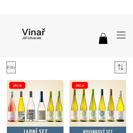
Vinař
Jiří Uherek
Filtr
akce
akce