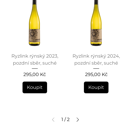
Ryzlink rýnský 2023,
Ryzlink rýnský 2024,
pozdní sběr, suché
pozdní sběr, suché
Cena
Cena
295,00 Kč
295,00 Kč
Koupit
Koupit
1
/
2