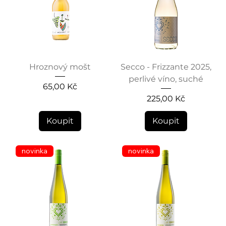
Hroznový mošt
Secco - Frizzante 2025,
perlivé víno, suché
Cena
65,00 Kč
Cena
225,00 Kč
Koupit
Koupit
novinka
novinka