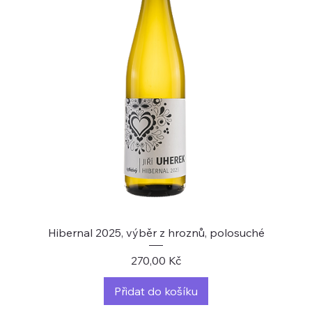
Hibernal 2025, výběr z hroznů, polosuché
Cena
270,00 Kč
Přidat do košíku