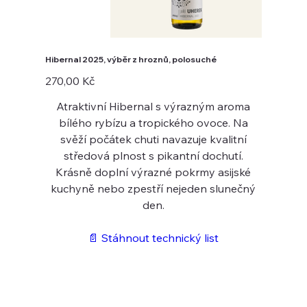
Hibernal 2025, výběr z hroznů, polosuché
Cena
270,00 Kč
Atraktivní Hibernal s výrazným aroma
bílého rybízu a tropického ovoce. Na
svěží počátek chuti navazuje kvalitní
středová plnost s pikantní dochutí.
Krásně doplní výrazné pokrmy asijské
kuchyně nebo zpestří nejeden slunečný
den.
📄 Stáhnout technický list